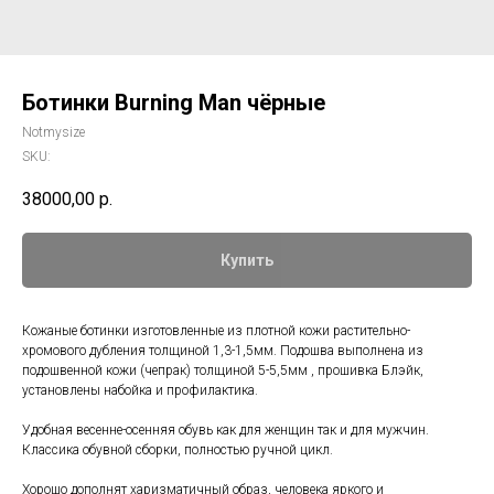
Ботинки Burning Man чёрные
Notmysize
SKU:
38000,00
р.
Купить
Кожаные ботинки изготовленные из плотной кожи растительно-
хромового дубления толщиной 1,3-1,5мм. Подошва выполнена из
подошвенной кожи (чепрак) толщиной 5-5,5мм , прошивка Блэйк,
установлены набойка и профилактика.
Удобная весенне-осенняя обувь как для женщин так и для мужчин.
Классика обувной сборки, полностью ручной цикл.
Хорошо дополнят харизматичный образ, человека яркого и